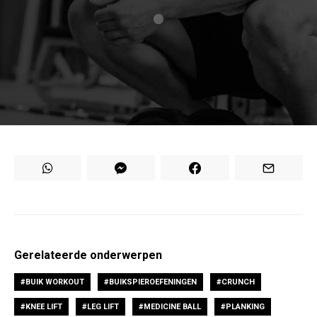
Gerelateerde onderwerpen
BUIK WORKOUT
BUIKSPIEROEFENINGEN
CRUNCH
KNEE LIFT
LEG LIFT
MEDICINE BALL
PLANKING