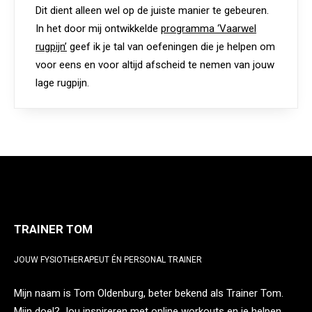
Dit dient alleen wel op de juiste manier te gebeuren.
In het door mij ontwikkelde
programma ‘Vaarwel
rugpijn’
geef ik je tal van oefeningen die je helpen om
voor eens en voor altijd afscheid te nemen van jouw
lage rugpijn.
TRAINER TOM
JOUW FYSIOTHERAPEUT ÉN PERSONAL TRAINER
Mijn naam is Tom Oldenburg, beter bekend als Trainer Tom.
Mijn doel? Jou inspireren met online workouts en je helpen