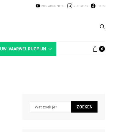
20K
ABONNEES
VOLGERS
LIKES
EUW: VAARWEL RUGPIJN
0
ZOEKEN